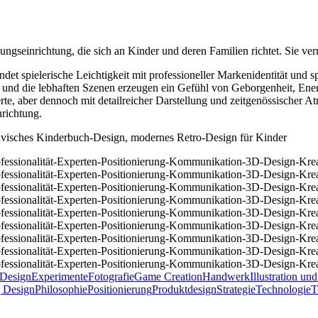
ungseinrichtung, die sich an Kinder und deren Familien richtet. Sie ver
ndet spielerische Leichtigkeit mit professioneller Markenidentität und s
er und die lebhaften Szenen erzeugen ein Gefühl von Geborgenheit, En
ierte, aber dennoch mit detailreicher Darstellung und zeitgenössischer A
nrichtung.
inavisches Kinderbuch-Design, modernes Retro-Design für Kinder
Design
Experimente
Fotografie
Game Creation
Handwerk
Illustration und
 Design
Philosophie
Positionierung
Produktdesign
Strategie
Technologie
T