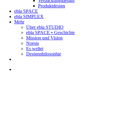
Verpackungsdesign
Produktdesign
ebla SPACE
ebla SIMPLEX
Mehr
Über ebla STUDIO
ebla SPACE • Geschichte
Mission und Vision
Noesis
Es weltet
Designphilosophie
linkedin
phone
email
search