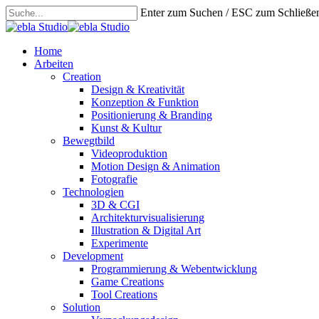
Skip
Enter zum Suchen / ESC zum Schließe
to
Close
main
Search
content
search
Menu
Home
Arbeiten
Creation
Design & Kreativität
Konzeption & Funktion
Positionierung & Branding
Kunst & Kultur
Bewegtbild
Videoproduktion
Motion Design & Animation
Fotografie
Technologien
3D & CGI
Architekturvisualisierung
Illustration & Digital Art
Experimente
Development
Programmierung & Webentwicklung
Game Creations
Tool Creations
Solution