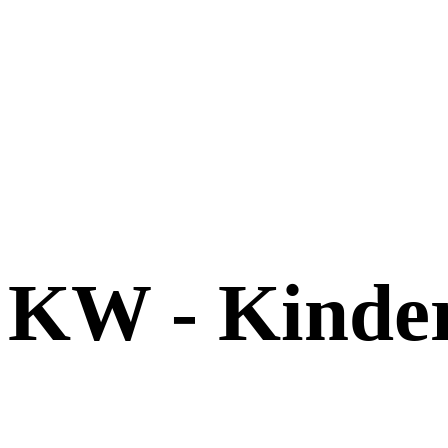
KW - Kinde
Play
Video