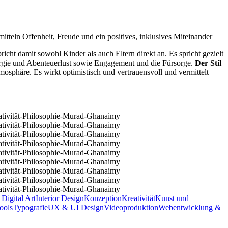
mitteln Offenheit, Freude und ein positives, inklusives Miteinander
pricht damit sowohl Kinder als auch Eltern direkt an. Es spricht gezielt
ergie und Abenteuerlust sowie Engagement und die Fürsorge.
Der Stil
tmosphäre. Es wirkt optimistisch und vertrauensvoll und vermittelt
 Digital Art
Interior Design
Konzeption
Kreativität
Kunst und
ools
Typografie
UX & UI Design
Videoproduktion
Webentwicklung &