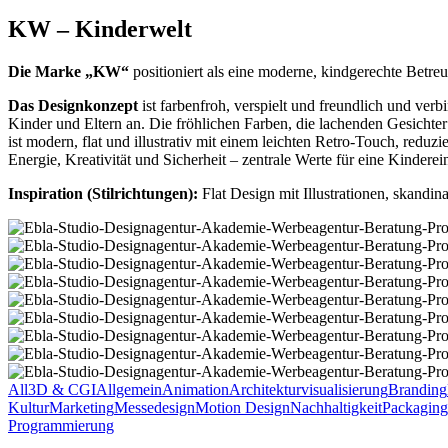
KW – Kinderwelt
Die Marke „KW“
positioniert als eine moderne, kindgerechte Betreu
Das Designkonzept
ist farbenfroh, verspielt und freundlich und verbi
Kinder und Eltern an. Die fröhlichen Farben, die lachenden Gesicht
ist modern, flat und illustrativ mit einem leichten Retro-Touch, reduz
Energie, Kreativität und Sicherheit – zentrale Werte für eine Kinderei
Inspiration (Stilrichtungen):
Flat Design mit Illustrationen, skand
Ebla_Studio_design_Animation_Videoproduktion_Kinderwelt
(10)
Ebla_Studio_design_Animation_Videoproduktion_Kinderwelt
(9)
Ebla_Studio_design_Animation_Videoproduktion_Kinderwelt
(1)
Ebla_Studio_design_Animation_Videoproduktion_Kinderwelt
(2)
Ebla_Studio_design_Animation_Videoproduktion_Kinderwelt
(3)
Ebla_Studio_design_Animation_Videoproduktion_Kinderwelt
(4)
Ebla_Studio_design_Animation_Videoproduktion_Kinderwelt
(5)
Ebla_Studio_design_Animation_Videoproduktion_Kinderwelt
(7)
Ebla_Studio_design_Animation_Videoproduktion_Kinderwelt
All
3D & CGI
Allgemein
Animation
Architekturvisualisierung
Branding
(8)
Kultur
Marketing
Messedesign
Motion Design
Nachhaltigkeit
Packaging
Programmierung