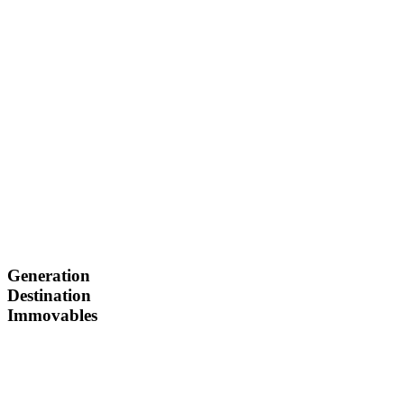
Generation
Generation
Destination
Destination
Immovables
Immovables