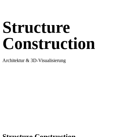
Structure
Construction
Architektur & 3D-Visualisierung
Navigate to 
Structure Construction