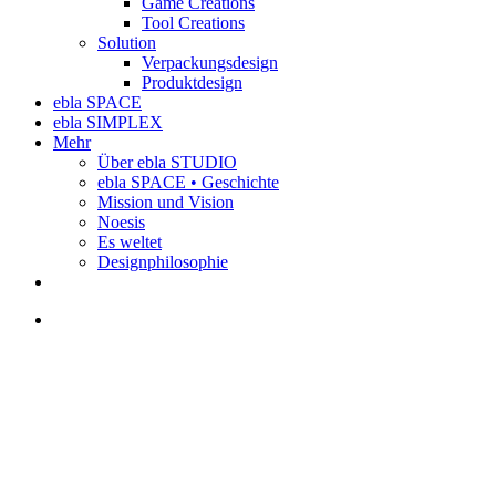
Game Creations
Tool Creations
Solution
Verpackungsdesign
Produktdesign
ebla SPACE
ebla SIMPLEX
Mehr
Über ebla STUDIO
ebla SPACE • Geschichte
Mission und Vision
Noesis
Es weltet
Designphilosophie
linkedin
phone
email
search