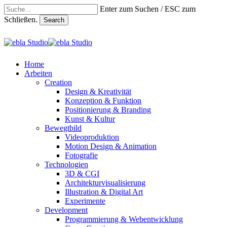
Skip
Enter zum Suchen / ESC zum
to
Schließen.
Search
main
content
Close
Search
search
Menu
Home
Arbeiten
Creation
Design & Kreativität
Konzeption & Funktion
Positionierung & Branding
Kunst & Kultur
Bewegtbild
Videoproduktion
Motion Design & Animation
Fotografie
Technologien
3D & CGI
Architekturvisualisierung
Illustration & Digital Art
Experimente
Development
Programmierung & Webentwicklung