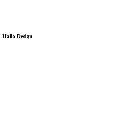
Hallo
Hallo Design
Design