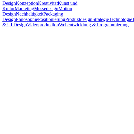
Design
Konzeption
Kreativität
Kunst und
Kultur
Marketing
Messedesign
Motion
Design
Nachhaltigkeit
Packaging
Design
Philosophie
Positionierung
Produktdesign
Strategie
Technologie
& UI Design
Videoproduktion
Webentwicklung & Programmierung